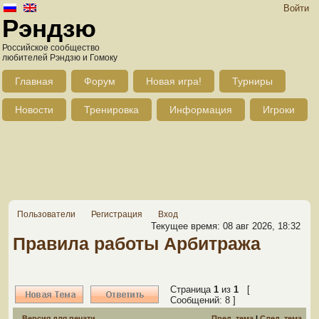
Войти
Рэндзю
Российское сообщество
любителей Рэндзю и Гомоку
Главная
Форум
Новая игра!
Турниры
Новости
Тренировка
Информация
Игроки
Пользователи
Регистрация
Вход
Текущее время: 08 авг 2026, 18:32
Правила работы Арбитража
Страница
1
из
1
[
Сообщений: 8 ]
Версия для печати
Пред. тема
|
След. тема