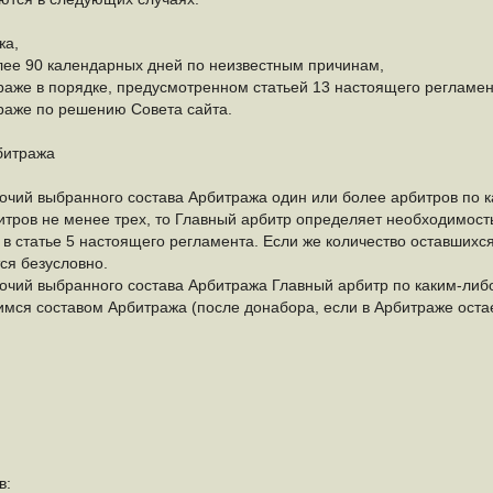
жа,
более 90 календарных дней по неизвестным причинам,
траже в порядке, предусмотренном статьей 13 настоящего регламен
траже по решению Совета сайта.
битража
очий выбранного состава Арбитража один или более арбитров по ка
итров не менее трех, то Главный арбитр определяет необходимост
в статье 5 настоящего регламента. Если же количество оставшихся
тся безусловно.
очий выбранного состава Арбитража Главный арбитр по каким-либ
имся составом Арбитража (после донабора, если в Арбитраже остае
в: