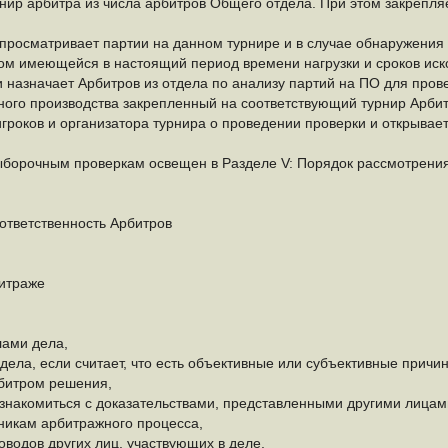
рнир арбитра из числа арбитров Общего отдела. При этом закрепл
просматривает партии на данном турнире и в случае обнаружения
ом имеющейся в настоящий период времени нагрузки и сроков иск
и назначает Арбитров из отдела по анализу партий на ПО для про
ного производства закрепленный на соответствующий турнир Арби
гроков и организатора турнира о проведении проверки и открыва
ыборочным проверкам освещен в Разделе V: Порядок рассмотрени
 ответственность Арбитров
битраже
лами дела,
 дела, если считает, что есть объективные или субъективные причи
битром решения,
и знакомиться с доказательствами, представленными другими лицам
никам арбитражного процесса,
доводов других лиц, участвующих в деле,