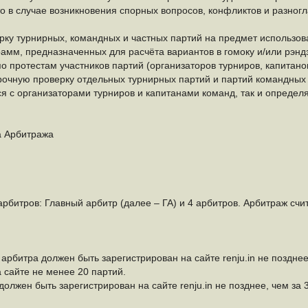
то в случае возникновения спорных вопросов, конфликтов и разногл
рку турнирных, командных и частных партий на предмет использо
рамм, предназначенных для расчёта вариантов в гомоку и/или рэндз
о протестам участников партий (организаторов турниров, капитано
рочную проверку отдельных турнирных партий и партий командных
ся с организаторами турниров и капитанами команд, так и опреде
а Арбитража
арбитров: Главный арбитр (далее – ГА) и 4 арбитров. Арбитраж счи
арбитра должен быть зарегистрирован на сайте renju.in не поздне
а сайте не менее 20 партий.
олжен быть зарегистрирован на сайте renju.in не позднее, чем за