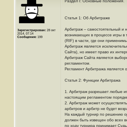
Раздел I: Основные положения.
Статья 1: Об Арбитраже
Арбитраж – самостоятельный и н
Зарегистрирован:
28 окт
2014, 07:14
возникающих в процессе игры в 
Сообщения:
199
(RIF) в части, где они применим
Арбитраж является исключитель
Сайта), но имеет право их инте
Арбитраж Сайта является выборн
регламентом.
Регламент Арбитража является 
Статья 2: Функции Арбитража
1. Арбитраж разрешает любые иг
настоящим регламентом порядк
2. Арбитраж может осуществлять
арбитров и арбитр не будет возр
На каждый турнир по решению ор
должен быть извещен обо всех в
по ходу турнира принимает Судь