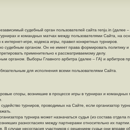
езависимый судебный орган пользователей сайта renju.in (далее –
турнирах и командных матчах между пользователями Сайта, на осн
ы к интернет-игре, кодекса игры, правил конкретных турниров.
но судебным органом. Он не имеет права формировать политику 
рпретировать применительно к рассматриваемому делу.
ым органом. Выборы Главного арбитра (далее – ГА) и арбитров п
обязательным для исполнения всеми пользователями Сайта.
ровые споры, возникшие в процессе игры в турнирах и командных
е.
 судейство турниров, проводимых на Сайте, если организатор турн
ажать.
ганизатора турнира может назначаться судья (из состава отдела 
озникших разногласиях между партнерами относительно их партии
я. В случае несогласия участников с решением судьи они вправе о