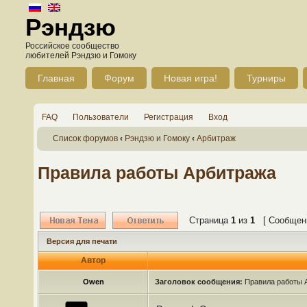
Рэндзю
Российское сообщество
любителей Рэндзю и Гомоку
Главная
Форум
Новая игра!
Турниры
FAQ
Пользователи
Регистрация
Вход
Список форумов
‹
Рэндзю и Гомоку
‹
Арбитраж
Правила работы Арбитража
Страница
1
из
1
[ Сообщени
Версия для печати
Автор
Owen
Заголовок сообщения:
Правила работы 