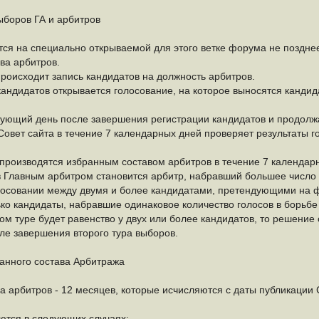
ыборов ГА и арбитров
ся на специально открываемой для этого ветке форума не позднее
ва арбитров.
происходит запись кандидатов на должность арбитров.
андидатов открывается голосование, на которое выносятся кандид
ующий день после завершения регистрации кандидатов и продолжа
овет сайта в течение 7 календарных дней проверяет результаты г
производятся избранным составом арбитров в течение 7 календарн
 Главным арбитром становится арбитр, набравший большее число г
олосовании между двумя и более кандидатами, претендующими на фа
ко кандидаты, набравшие одинаковое количество голосов в борьбе 
ом туре будет равенство у двух или более кандидатов, то решение 
ле завершения второго тура выборов.
анного состава Арбитража
а арбитров - 12 месяцев, которые исчисляются с даты публикаци
тся в следующих случаях: