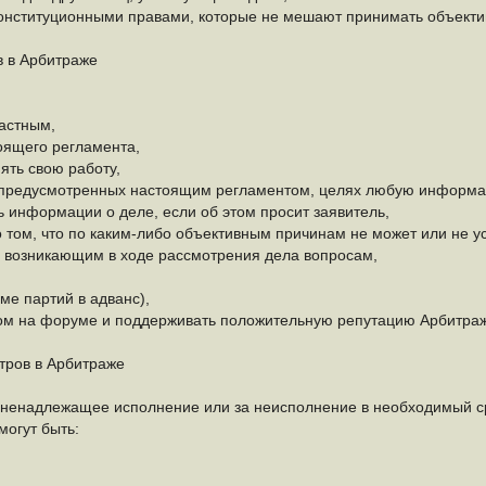
онституционными правами, которые не мешают принимать объекти
в в Арбитраже
астным,
оящего регламента,
ять свою работу,
ме предусмотренных настоящим регламентом, целях любую информа
 информации о деле, если об этом просит заявитель,
о том, что по каким-либо объективным причинам не может или не у
м возникающим в ходе рассмотрения дела вопросам,
ме партий в адванс),
ом на форуме и поддерживать положительную репутацию Арбитраж
итров в Арбитраже
ненадлежащее исполнение или за неисполнение в необходимый сро
огут быть: