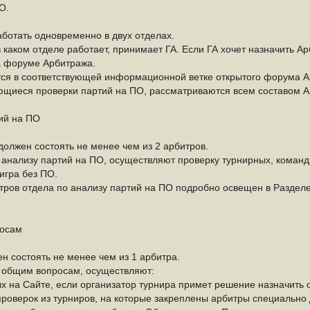
О.
ботать одновременно в двух отделах.
в каком отделе работает, принимает ГА. Если ГА хочет назначить Арб
а форуме Арбитража.
ется в соответствующей информационной ветке открытого форума А
ющиеся проверки партий на ПО, рассматриваются всем составом А
тий на ПО
должен состоять не менее чем из 2 арбитров.
 анализу партий на ПО, осуществляют проверку турнирных, команд
игра без ПО.
тров отдела по анализу партий на ПО подробно освещен в Раздел
росам
 состоять не менее чем из 1 арбитра.
о общим вопросам, осуществляют:
х на Сайте, если организатор турнира примет решение назначить с
проверок из турниров, на которые закреплены арбитры специально 