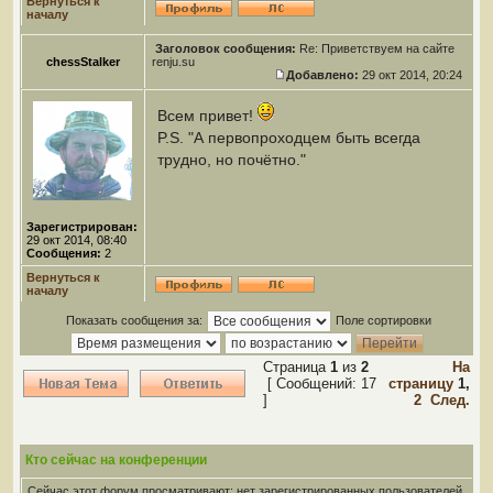
Вернуться к
началу
Заголовок сообщения:
Re: Приветствуем на сайте
chessStalker
renju.su
Добавлено:
29 окт 2014, 20:24
Всем привет!
P.S. "А первопроходцем быть всегда
трудно, но почётно."
Зарегистрирован:
29 окт 2014, 08:40
Сообщения:
2
Вернуться к
началу
Показать сообщения за:
Поле сортировки
Страница
1
из
2
На
[ Сообщений: 17
страницу
1
,
]
2
След.
Кто сейчас на конференции
Сейчас этот форум просматривают: нет зарегистрированных пользователей