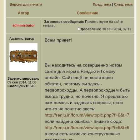
Версия для печати
Пред. тема
|
След. тема
Автор
Сообщение
Заголовок сообщения:
Приветствуем на сайте
administrator
renju.su
Добавлено:
30 сен 2014, 07:12
Администратор
Всем привет!
Вы находитесь на совершенно новом
сайте для игры в Рэндзю и Гомоку
онлайн. Сайт ещё не достаточно
Зарегистрирован:
09 сен 2014, 11:08
обкатан, поэтому вы здесь -
Сообщения:
649
первопроходцы. А первопроходцем быть
всегда трудно, но почётно. Я предлагаю
вам помочь и задавать вопросы, если
что-то не понятно здесь:
http://renju.in/forum/viewtopic.php?f=6&t=7
если найдена ошибка - пишите сюда:
http://renju.in/forum/viewtopic.php?f=6&t=6
а если есть какие-то конструктивные