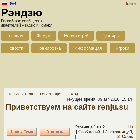
Войти
Рэндзю
Российское сообщество
любителей Рэндзю и Гомоку
Главная
Форум
Новая игра!
Турниры
Новости
Тренировка
Информация
Игроки
Пользователи
Регистрация
Вход
Текущее время: 09 авг 2026, 15:14
Приветствуем на сайте renju.su
Страница
1
из
2
На
[ Сообщений: 17
страницу
1
,
]
2
След.