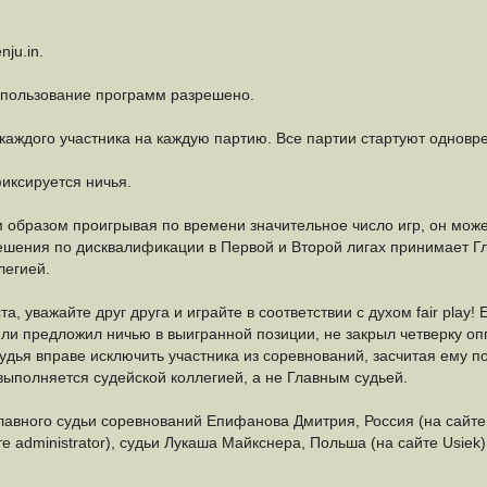
ju.in.
спользование программ разрешено.
 каждого участника на каждую партию. Все партии стартуют одновр
иксируется ничья.
м образом проигрывая по времени значительное число игр, он може
Решения по дисквалификации в Первой и Второй лигах принимает 
легией.
а, уважайте друг друга и играйте в соответствии с духом fair play!
или предложил ничью в выигранной позиции, не закрыл четверку оп
удья вправе исключить участника из соревнований, засчитая ему п
выполняется судейской коллегией, а не Главным судьей.
Главного судьи соревнований Епифанова Дмитрия, Россия (на сайт
те administrator), судьи Лукаша Майкснера, Польша (на сайте Usiek)