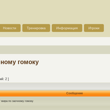
Новости
Тренировка
Информация
Игроки
чному гомоку
й: 2 ]
Сообщение
 мира по заочному гомоку