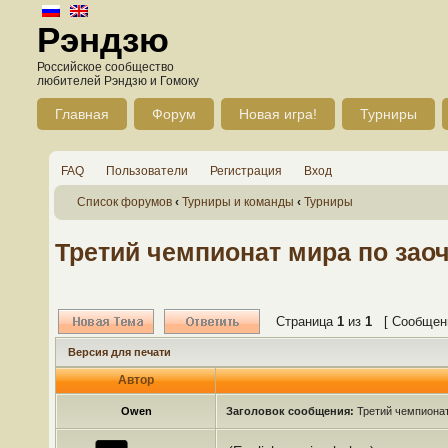
Рэндзю
Российское сообщество
любителей Рэндзю и Гомоку
Главная
Форум
Новая игра!
Турниры
FAQ
Пользователи
Регистрация
Вход
Список форумов
‹
Турниры и команды
‹
Турниры
Третий чемпионат мира по зао
Страница
1
из
1
[ Сообщени
Версия для печати
Автор
Owen
Заголовок сообщения:
Третий чемпионат