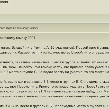
ament.
онат мира по заочному гомоку
заочному гомоку 2021.
лигах: Высшей лиге (группа А, 10 участников), Первой лиге (группы 
ходимости). Размер групп и их количество во Второй лиге определ
тников, занявших наивысшие 5 мест в группе A, занявших наивысши
шим заочным рейтингом гомоку из тех, кто прямого права участия 
ий 2 место в группе C, не подал заявку на участие, то его место н
пе A, равно как и занявшие 3-8 места в группах B, C и отдельно ук
составляют Первую лигу. Кроме того, право участия в Первой лиге
явился, но права участия в ПЛ не имеет (если таковые найдутся). М
ются участникам с наивысшим рейтингом из не имевших права участв
е 9 и ниже места в группах B,C, непроходные места в группах D, E