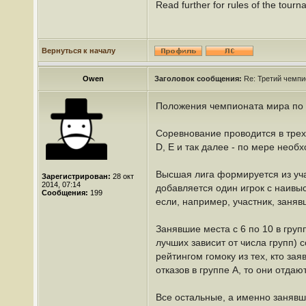
Read further for rules of the tourn
Вернуться к началу
Owen
Заголовок сообщения:
Re: Третий чемпи
Положения чемпионата мира по 
Соревнование проводится в трех 
D, E и так далее - по мере необ
Высшая лига формируется из учас
Зарегистрирован:
28 окт
2014, 07:14
добавляется один игрок с наивыс
Сообщения:
199
если, например, участник, занявш
Занявшие места с 6 по 10 в груп
лучших зависит от числа групп) 
рейтингом гомоку из тех, кто за
отказов в группе A, то они отда
Все остальные, а именно занявши