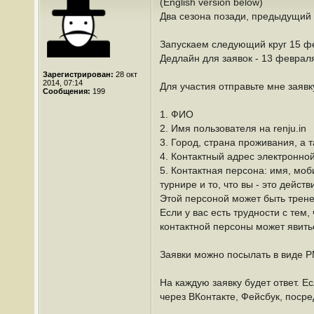
(English version below)
Два сезона позади, предыдущий 
Запускаем следующий круг 15 фе
Дедлайн для заявок - 13 февраля
Зарегистрирован:
28 окт
2014, 07:14
Для участия отправьте мне заяв
Сообщения:
199
1. ФИО
2. Имя пользователя на renju.in
3. Город, страна проживания, а 
4. Контактный адрес электронно
5. Контактная персона: имя, моб
турнире и то, что вы - это действ
Этой персоной может быть тренер
Если у вас есть трудности с тем
контактной персоны может явить
Заявки можно посылать в виде PM
На каждую заявку будет ответ. Е
через ВКонтакте, Фейсбук, посре