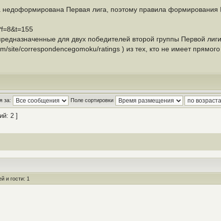
а недоформирована Первая лига, поэтому правила формирования В
p?f=8&t=155
 предназначенные для двух победителей второй группы Первой лиг
.com/site/correspondencegomoku/ratings ) из тех, кто не имеет прямо
 за:
Поле сортировки
й: 2 ]
 и гости: 1