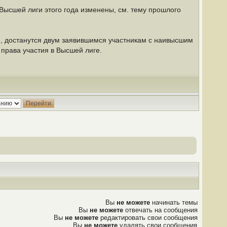
ысшей лиги этого года изменены, см. тему прошлого
и, достанутся двум заявившимся участникам с наивысшим
го права участия в Высшей лиге.
Вы
не можете
начинать темы
Вы
не можете
отвечать на сообщения
Вы
не можете
редактировать свои сообщения
Вы
не можете
удалять свои сообщения