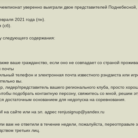
чемпионат уверенно выиграли двое представителей Поднебесной, п
враля 2021 года (пн).
 (сб).
ку следующего содержания:
также ваше гражданство, если оно не совпадает со страной прожив
й почты
ильный телефон и электронная почта известного рэндзиста или игро
ительно вы.
, лидер/представитель вашего регионального клуба, просто хорошо
, чтобы подобрать контактную персону, свяжитесь со мной, решим эт
ся достаточным основанием для недопуска на соревнования.
 на сайте или на эл. адрес renjusignup@yandex.ru
сли вам не ответили в течение недели, пожалуйста, переотправьте з
дством третьих лиц.