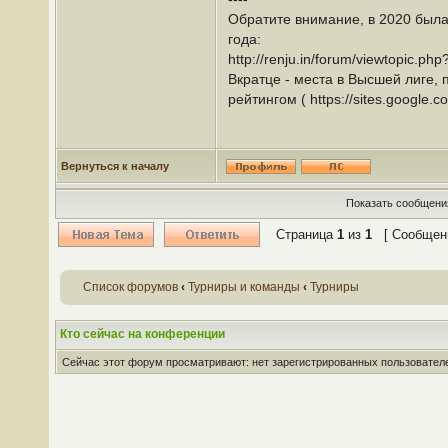
Обратите внимание, в 2020 был
года:
http://renju.in/forum/viewtopic.ph
Вкратце - места в Высшей лиге,
рейтингом ( https://sites.google
Вернуться к началу
Показать сообщения
Страница
1
из
1
[ Сообщени
Список форумов
‹
Турниры и команды
‹
Турниры
Кто сейчас на конференции
Сейчас этот форум просматривают: нет зарегистрированных пользователей