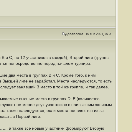
Добавлено:
15 янв 2021, 07:31
B и C, по 12 участников в каждой), Второй лиге (группы
яются непосредственно перед началом турнира.
е два места в группах B и C. Кроме того, к ним
в Высшей лиге не заработал. Места наследуются, то есть
аследует занявший 3 место в той же группе, и так далее.
азываемые высшие места в группах D, E (количество
 получают не менее двух участников с наивысшим заочным
еста также наследуются; если места появляются из-за
овать в Первой лиге.
, ..., а также все новые участники формируют Вторую