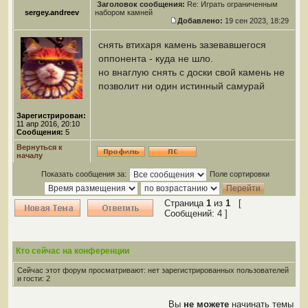
Заголовок сообщения:
Re: Играть ограниченным
sergey.andreev
набором камней
Добавлено:
19 сен 2023, 18:29
снять втихаря камень зазевавшегося
оппонента - куда не шло.
но внаглую снять с доски свой камень не
позволит ни один истинный самурай
Зарегистрирован:
11 апр 2016, 20:10
Сообщения:
5
Вернуться к
началу
Показать сообщения за:
Поле сортировки
Страница
1
из
1
[
Сообщений: 4 ]
Кто сейчас на конференции
Сейчас этот форум просматривают: нет зарегистрированных пользователей
и гости: 2
Вы
не можете
начинать темы