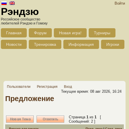
Войти
Рэндзю
Российское сообщество
любителей Рэндзю и Гомоку
Главная
Форум
Новая игра!
Турниры
Новости
Тренировка
Информация
Игроки
Пользователи
Регистрация
Вход
Текущее время: 08 авг 2026, 16:24
Предложение
Страница
1
из
1
[
Сообщений: 2 ]
Версия для печати
Пред. тема
|
След. тема