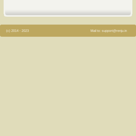
(c) 2014 - 2023
Mail to:
support@renju.in