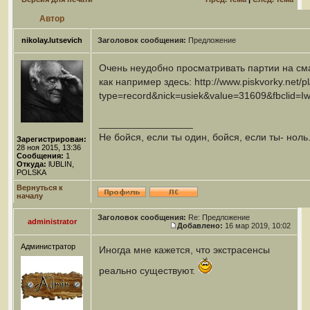
Автор
nikolay.lutsevich
Заголовок сообщения:
Предложение
Очень неудобно просматривать партии на см
как например здесь: http://www.piskvorky.net/pl/
type=record&nick=usiek&value=31609&fbcl
_________________
Не бойся, если ты один, бойся, если ты- ноль.
Зарегистрирован:
28 ноя 2015, 13:36
Сообщения:
1
Откуда:
lUBLIN,
POLSKA
Вернуться к
началу
Заголовок сообщения:
Re: Предложение
administrator
Добавлено:
16 мар 2019, 10:02
Администратор
Иногда мне кажется, что экстрасенсы
реально существуют.