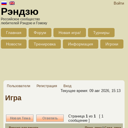
Войти
Рэндзю
Российское сообщество
любителей Рэндзю и Гомоку
Главная
Форум
Новая игра!
Турниры
Новости
Тренировка
Информация
Игроки
Пользователи
Регистрация
Вход
Текущее время: 09 авг 2026, 15:13
Игра
Страница
1
из
1
[ 1
сообщение ]
Версия для печати
Пред. тема
|
След. тема