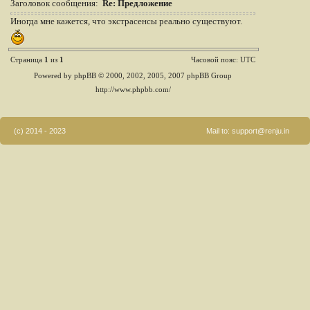
Заголовок сообщения:
Re: Предложение
Иногда мне кажется, что экстрасенсы реально существуют.
Страница
1
из
1
Часовой пояс: UTC
Powered by phpBB © 2000, 2002, 2005, 2007 phpBB Group
http://www.phpbb.com/
(c) 2014 - 2023
Mail to:
support@renju.in