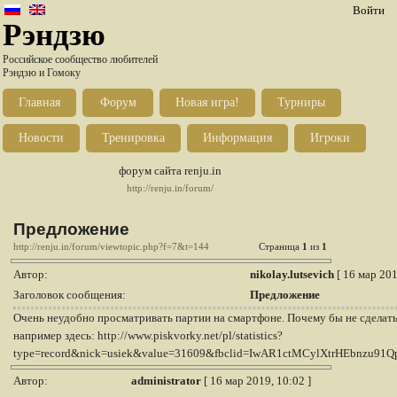
Войти
Рэндзю
Российское сообщество любителей
Рэндзю и Гомоку
Главная
Форум
Новая игра!
Турниры
Новости
Тренировка
Информация
Игроки
форум сайта renju.in
http://renju.in/forum/
Предложение
http://renju.in/forum/viewtopic.php?f=7&t=144
Страница
1
из
1
Автор:
nikolay.lutsevich
[ 16 мар 201
Заголовок сообщения:
Предложение
Очень неудобно просматривать партии на смартфоне. Почему бы не сделать
например здесь: http://www.piskvorky.net/pl/statistics?
type=record&nick=usiek&value=31609&fbclid=IwAR1ctMCylXtrHEbnzu
Автор:
administrator
[ 16 мар 2019, 10:02 ]