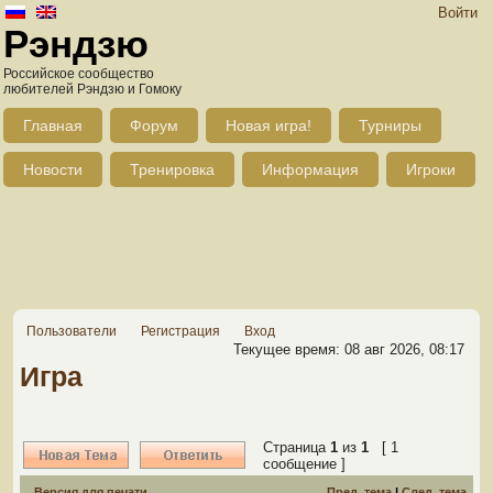
Войти
Рэндзю
Российское сообщество
любителей Рэндзю и Гомоку
Главная
Форум
Новая игра!
Турниры
Новости
Тренировка
Информация
Игроки
Пользователи
Регистрация
Вход
Текущее время: 08 авг 2026, 08:17
Игра
Страница
1
из
1
[ 1
сообщение ]
Версия для печати
Пред. тема
|
След. тема