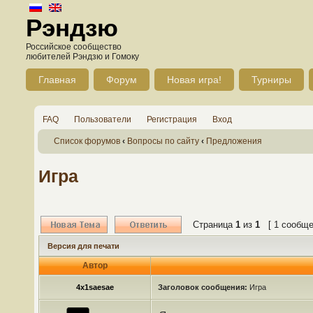
Рэндзю
Российское сообщество
любителей Рэндзю и Гомоку
Главная
Форум
Новая игра!
Турниры
FAQ
Пользователи
Регистрация
Вход
Список форумов
‹
Вопросы по сайту
‹
Предложения
Игра
Страница
1
из
1
[ 1 сообще
Версия для печати
Автор
4x1saesae
Заголовок сообщения:
Игра