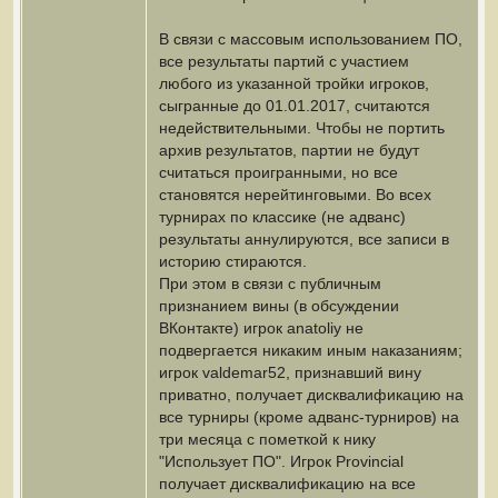
В связи с массовым использованием ПО,
все результаты партий с участием
любого из указанной тройки игроков,
сыгранные до 01.01.2017, считаются
недействительными. Чтобы не портить
архив результатов, партии не будут
считаться проигранными, но все
становятся нерейтинговыми. Во всех
турнирах по классике (не адванс)
результаты аннулируются, все записи в
историю стираются.
При этом в связи с публичным
признанием вины (в обсуждении
ВКонтакте) игрок anatoliy не
подвергается никаким иным наказаниям;
игрок valdemar52, признавший вину
приватно, получает дисквалификацию на
все турниры (кроме адванс-турниров) на
три месяца с пометкой к нику
"Использует ПО". Игрок Provincial
получает дисквалификацию на все