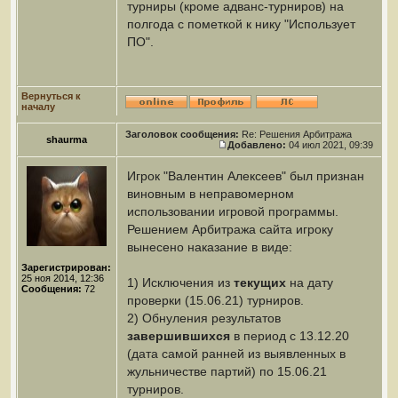
турниры (кроме адванс-турниров) на
полгода с пометкой к нику "Использует
ПО".
Вернуться к
началу
Заголовок сообщения:
Re: Решения Арбитража
shaurma
Добавлено:
04 июл 2021, 09:39
Игрок "Валентин Алексеев" был признан
виновным в неправомерном
использовании игровой программы.
Решением Арбитража сайта игроку
вынесено наказание в виде:
Зарегистрирован:
25 ноя 2014, 12:36
1) Исключения из
текущих
на дату
Сообщения:
72
проверки (15.06.21) турниров.
2) Обнуления результатов
завершившихся
в период с 13.12.20
(дата самой ранней из выявленных в
жульничестве партий) по 15.06.21
турниров.