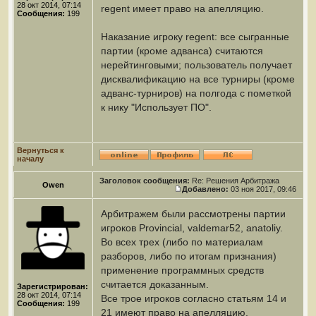
28 окт 2014, 07:14
regent имеет право на апелляцию.
Сообщения:
199
Наказание игроку regent: все сыгранные
партии (кроме адванса) считаются
нерейтинговыми; пользователь получает
дисквалификацию на все турниры (кроме
адванс-турниров) на полгода с пометкой
к нику "Использует ПО".
Вернуться к
началу
Заголовок сообщения:
Re: Решения Арбитража
Owen
Добавлено:
03 ноя 2017, 09:46
Арбитражем были рассмотрены партии
игроков Provincial, valdemar52, anatoliy.
Во всех трех (либо по материалам
разборов, либо по итогам признания)
применение программных средств
считается доказанным.
Зарегистрирован:
28 окт 2014, 07:14
Все трое игроков согласно статьям 14 и
Сообщения:
199
21 имеют право на апелляцию.