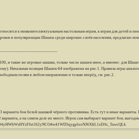
тносятся к низкоинтеллектуальным настольным играм, к играм для детей и пе
игроков и популяризации Шашек среди широких слоёв населения, предлагаю н
___________________________
100, и такие же игровые шашки, только число шашек иное, а именно: для Шаше
ому). Начальная позиция Шашек-64 изображена на рис.1. Правила игры анало
ободным полям в любом направлении и только вперёд, см. рис.2.
 3 варианта боя белой шашкой чёрного противника. Есть тут и иные варианты.
варианта, а на самом деле их много. Игрок сам выбирает вариант боя, выгодн
id=IwAR304yHWhWsHYzFJst162yNCO4w41WD3qygplxoNJ6XIiL1zDAi_TawcQLk