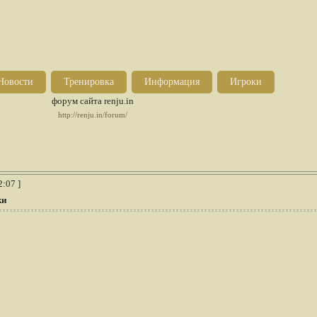
Новости
Тренировка
Информация
Игроки
форум сайта renju.in
http://renju.in/forum/
2:07 ]
ки