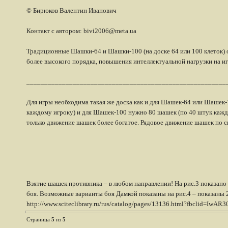
© Бирюков Валентин Иванович
Контакт с автором: bivi2006@meta.ua
Традиционные Шашки-64 и Шашки-100 (на доске 64 или 100 клеток) о
более высокого порядка, повышения интеллектуальной нагрузки на 
________________________________________________________
Для игры необходима такая же доска как и для Шашек-64 или Шашек-
каждому игроку) и для Шашек-100 нужно 80 шашек (по 40 штук кажд
только движение шашек более богатое. Рядовое движение шашек по св
Взятие шашек противника – в любом направлении! На рис.3 показано
боя. Возможные варианты боя Дамкой показаны на рис.4 – показаны 2 
http://www.sciteclibrary.ru/rus/catalog/pages/13136.html?fbcl
Страница
5
из
5