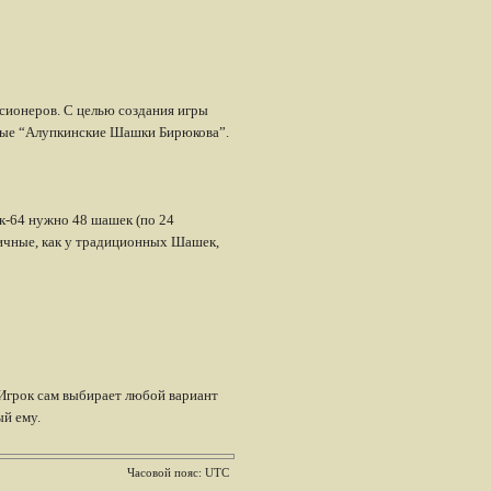
нсионеров. С целью создания игры
овые “Алупкинские Шашки Бирюкова”.
к-64 нужно 48 шашек (по 24
гичные, как у традиционных Шашек,
 Игрок сам выбирает любой вариант
ый ему.
Часовой пояс: UTC