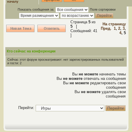
началу
Показать сообщения за:
Поле сортировки
Страница
5
из
На страницу
5
[
Пред.
1
,
2
,
3
,
Сообщений: 41
4
,
5
]
Кто сейчас на конференции
Сейчас этот форум просматривают: нет зарегистрированных пользователей
и гости: 2
Вы
не можете
начинать темы
Вы
не можете
отвечать на сообщения
Вы
не можете
редактировать свои
сообщения
Вы
не можете
удалять свои
сообщения
Перейти: