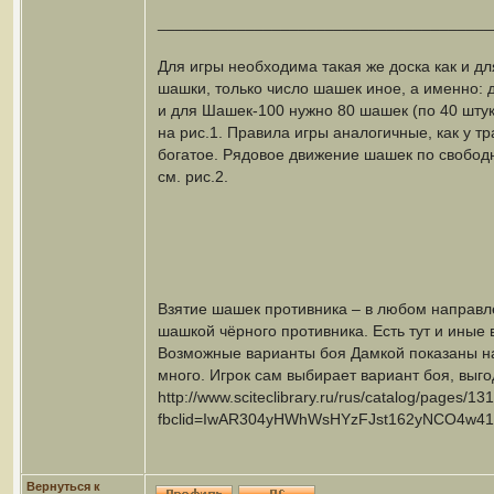
______________________________________
Для игры необходима такая же доска как и д
шашки, только число шашек иное, а именно: 
и для Шашек-100 нужно 80 шашек (по 40 шту
на рис.1. Правила игры аналогичные, как у 
богатое. Рядовое движение шашек по свобод
см. рис.2.
Взятие шашек противника – в любом направле
шашкой чёрного противника. Есть тут и иные
Возможные варианты боя Дамкой показаны на 
много. Игрок сам выбирает вариант боя, выг
http://www.sciteclibrary.ru/rus/catalog/pages/13
fbclid=IwAR304yHWhWsHYzFJst162yNCO4w41
Вернуться к