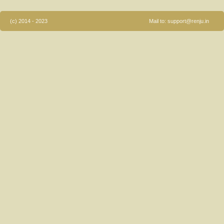
(c) 2014 - 2023
Mail to:
support@renju.in