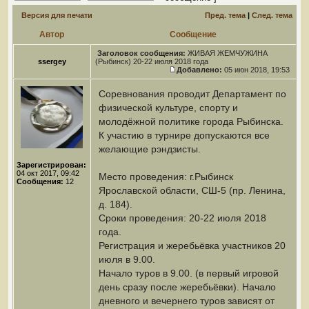
Версия для печати
Пред. тема
|
След. тема
Автор
Сообщение
Заголовок сообщения:
ЖИВАЯ ЖЕМЧУЖИНА
ssergey
(Рыбинск) 20-22 июля 2018 года
Добавлено:
05 июн 2018, 19:53
Соревнования проводит Департамент по
физической культуре, спорту и
молодёжной политике города Рыбинска.
К участию в турнире допускаются все
желающие рэндзисты.
Зарегистрирован:
04 окт 2017, 09:42
Место проведения: г.Рыбинск
Сообщения:
12
Ярославской области, СШ-5 (пр. Ленина,
д. 184).
Сроки проведения: 20-22 июля 2018
года.
Регистрация и жеребьёвка участников 20
июля в 9.00.
Начало туров в 9.00. (в первый игровой
день сразу после жеребьёвки). Начало
дневного и вечернего туров зависят от