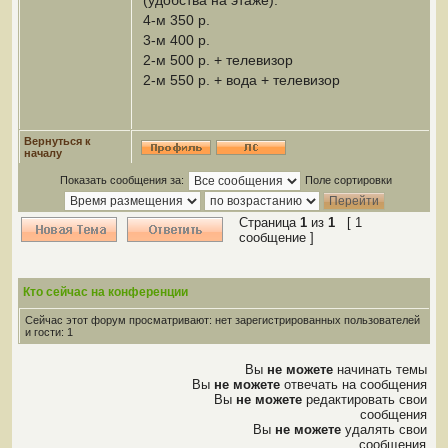
(удобства на этаже):
4-м 350 р.
3-м 400 р.
2-м 500 р. + телевизор
2-м 550 р. + вода + телевизор
Вернуться к
началу
Показать сообщения за:
Поле сортировки
Страница
1
из
1
[ 1
сообщение ]
Кто сейчас на конференции
Сейчас этот форум просматривают: нет зарегистрированных пользователей
и гости: 1
Вы
не можете
начинать темы
Вы
не можете
отвечать на сообщения
Вы
не можете
редактировать свои
сообщения
Вы
не можете
удалять свои
сообщения