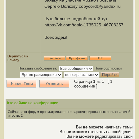
Заявку на участие можно посылать
Сергею Волкову copycord@yandex.ru
Чуть больше подробностей тут:
https://vk.com/topic-1735025_46703257
Всех ждем!
Вернуться к
началу
Показать сообщения за:
Поле сортировки
Страница
1
из
1
[ 1
сообщение ]
Кто сейчас на конференции
Сейчас этот форум просматривают: нет зарегистрированных пользователей
и гости: 2
Вы
не можете
начинать темы
Вы
не можете
отвечать на сообщения
Вы
не можете
редактировать свои