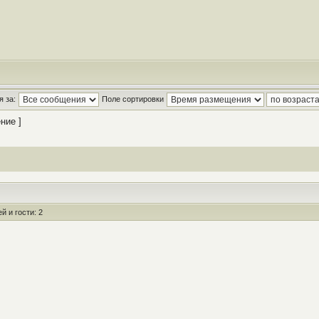
 за:
Поле сортировки
ние ]
 и гости: 2