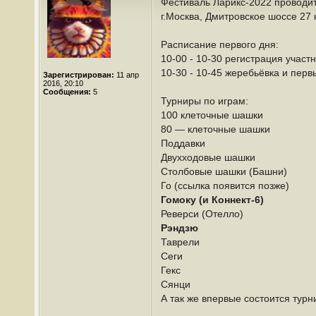
Фестиваль Ларикс-2022 проводи
г.Москва, Дмитровское шоссе 27 
Расписание первого дня:
10-00 - 10-30 регистрация участ
10-30 - 10-45 жеребьёвка и перв
Зарегистрирован:
11 апр
2016, 20:10
Сообщения:
5
Турниры по играм:
100 клеточные шашки
80 — клеточные шашки
Поддавки
Двухходовые шашки
Столбовые шашки (Башни)
Го (ссылка появится позже)
Гомоку (и Коннект-6)
Реверси (Отелло)
Рэндзю
Таврели
Сеги
Гекс
Сянци
А так же впервые состоится тур