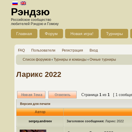
Рэндзю
Российское сообщество
любителей Рэндзю и Гомоку
Главная
Форум
Новая игра!
Турниры
FAQ
Пользователи
Регистрация
Вход
Список форумов
‹
Турниры и команды
‹
Очные турниры
Ларикс 2022
Страница
1
из
1
[ 1 сообще
Версия для печати
Автор
sergey.andreev
Заголовок сообщения:
Ларикс 2022