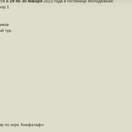
тся
с 29 по 30 января
2022 года в гостинице Молодежная:
кор.1
ников
ый тур.
нир по игре Хнефатафл