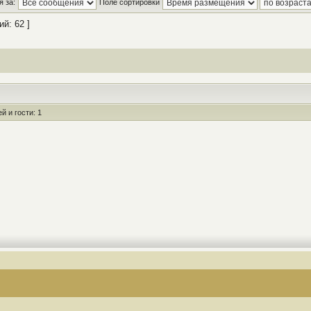
 за:
Поле сортировки
й: 62 ]
 и гости: 1