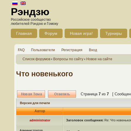
Рэндзю
Российское сообщество
любителей Рэндзю и Гомоку
Главная
Форум
Новая игра!
Турниры
FAQ
Пользователи
Регистрация
Вход
Список форумов
‹
Вопросы по сайту
‹
Новое на сайте
Что новенького
Страница
7
из
7
[ Сообщени
Версия для печати
Автор
administrator
Заголовок сообщения:
Re: Что новенько
Администратор