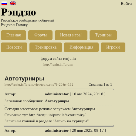
Войти
Рэндзю
Российское сообщество любителей
Рэндзю и Гомоку
Главная
Форум
Новая игра!
Турниры
Новости
Тренировка
Информация
Игроки
форум сайта renju.in
http://renju.in/forum/
Автотурниры
http://renju.in/forum/viewtopic.php?f=20&t=182
Страница
1
из
1
Автор:
administrator
[ 16 авг 2024, 20:16 ]
Заголовок сообщения:
Автотурниры
Сегодня в тестовом режиме запускаем Автотурниры.
Описание тут http://renju.in/pravila/avtoturniry/
Запись на главной в разделе "Запись на турниры".
Автор:
administrator
[ 29 янв 2025, 08:17 ]