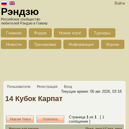
Войти
Рэндзю
Российское сообщество
любителей Рэндзю и Гомоку
Главная
Форум
Новая игра!
Турниры
Новости
Тренировка
Информация
Игроки
Пользователи
Регистрация
Вход
Текущее время: 06 авг 2026, 03:18
14 Кубок Карпат
Страница
1
из
1
[ 1
сообщение ]
Версия для печати
Пред. тема
|
След. тема