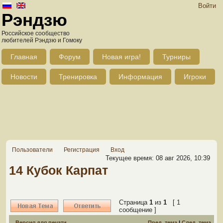
Войти
Рэндзю
Российское сообщество
любителей Рэндзю и Гомоку
Главная
Форум
Новая игра!
Турниры
Новости
Тренировка
Информация
Игроки
Пользователи
Регистрация
Вход
Текущее время: 08 авг 2026, 10:39
14 Кубок Карпат
Страница
1
из
1
[ 1
сообщение ]
Версия для печати
Пред. тема
|
След. тема