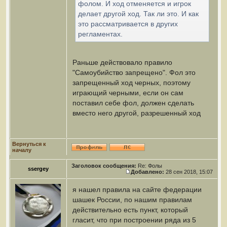
фолом. И ход отменяется и игрок
делает другой ход. Так ли это. И как
это рассматривается в других
регламентах.
Раньше действовало правило
"Самоубийство запрещено". Фол это
запрещенный ход черных, поэтому
играющий черными, если он сам
поставил себе фол, должен сделать
вместо него другой, разрешенный ход
Вернуться к
началу
Заголовок сообщения:
Re: Фолы
ssergey
Добавлено:
28 сен 2018, 15:07
я нашел правила на сайте федерации
шашек России, по нашим правилам
действительно есть пункт, который
гласит, что при построении ряда из 5