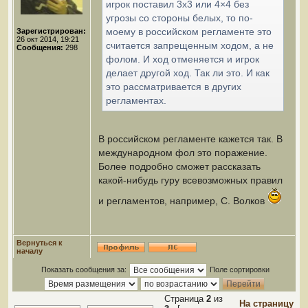
игрок поставил 3х3 или 4×4 без
угрозы со стороны белых, то по-
моему в российском регламенте это
Зарегистрирован:
26 окт 2014, 19:21
считается запрещенным ходом, а не
Сообщения:
298
фолом. И ход отменяется и игрок
делает другой ход. Так ли это. И как
это рассматривается в других
регламентах.
В российском регламенте кажется так. В
международном фол это поражение.
Более подробно сможет рассказать
какой-нибудь гуру всевозможных правил
и регламентов, например, С. Волков
Вернуться к
началу
Показать сообщения за:
Поле сортировки
Страница
2
из
На страницу