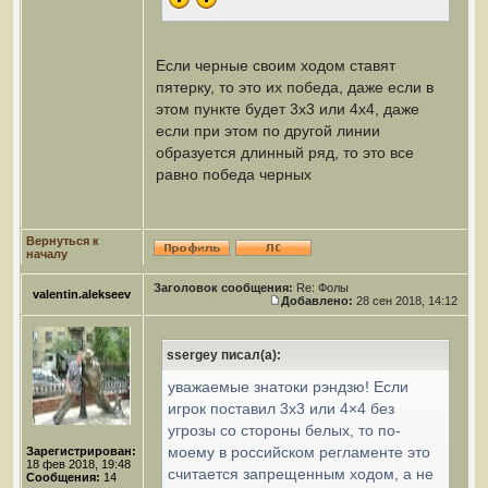
Если черные своим ходом ставят
пятерку, то это их победа, даже если в
этом пункте будет 3х3 или 4х4, даже
если при этом по другой линии
образуется длинный ряд, то это все
равно победа черных
Вернуться к
началу
Заголовок сообщения:
Re: Фолы
valentin.alekseev
Добавлено:
28 сен 2018, 14:12
ssergey писал(а):
уважаемые знатоки рэндзю! Если
игрок поставил 3х3 или 4×4 без
угрозы со стороны белых, то по-
моему в российском регламенте это
Зарегистрирован:
18 фев 2018, 19:48
считается запрещенным ходом, а не
Сообщения:
14