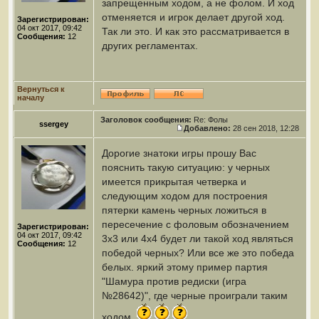
запрещенным ходом, а не фолом. И ход
отменяется и игрок делает другой ход.
Зарегистрирован:
04 окт 2017, 09:42
Так ли это. И как это рассматривается в
Сообщения:
12
других регламентах.
Вернуться к
началу
Заголовок сообщения:
Re: Фолы
ssergey
Добавлено:
28 сен 2018, 12:28
Дорогие знатоки игры прошу Вас
пояснить такую ситуацию: у черных
имеется прикрытая четверка и
следующим ходом для построения
пятерки камень черных ложиться в
пересечение с фоловым обозначением
Зарегистрирован:
04 окт 2017, 09:42
3х3 или 4х4 будет ли такой ход являться
Сообщения:
12
победой черных? Или все же это победа
белых. яркий этому пример партия
"Шамура против редиски (игра
№28642)", где черные проиграли таким
ходом.