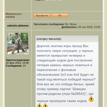
Вернуться к
началу
Заголовок сообщения:
Re: Фолы
valentin.alekseev
Добавлено:
28 сен 2018, 14:09
ssergey писал(а):
Дорогие знатоки игры прошу Вас
пояснить такую ситуацию: у черных
имеется прикрытая четверка и
следующим ходом для построения
Зарегистрирован:
18 фев 2018, 19:48
пятерки камень черных ложиться в
Сообщения:
14
пересечение с фоловым
обозначением 3х3 или 4х4 будет ли
такой ход являться победой черных?
Или все же это победа белых. яркий
этому пример партия "Шамура
против редиски (игра №28642)", где
черные проиграли таким ходом.