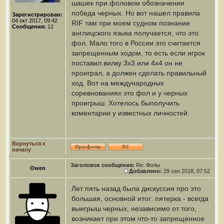
шашек при фоловом обозначении
победа черных. Но вот нашел правила
Зарегистрирован:
04 окт 2017, 09:42
RIF там при моем судном познание
Сообщения:
12
англицского языка получается, что это
фол. Мало того в России это считается
запрещенным ходом, то есть если игрок
поставил вилку 3х3 или 4х4 он не
проиграл, а должен сделать правильный
ход. Вот на международных
соревнованиях это фол и у черных
проигрыш. Хотелось быполучить
коментарии у известных личностей.
Вернуться к
началу
Заголовок сообщения:
Re: Фолы
Owen
Добавлено:
29 сен 2018, 07:52
Лет пять назад была дискуссия про это
большая, основной итог: пятерка - всегда
выигрыш черных, независимо от того,
возникает при этом что-то запрещенное