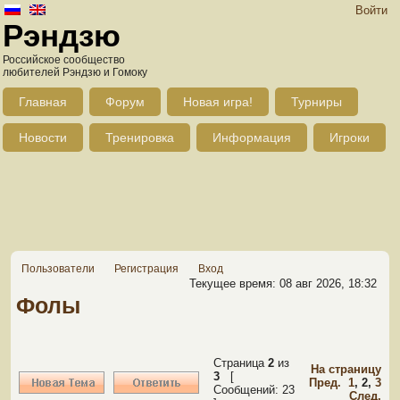
Войти
Рэндзю
Российское сообщество
любителей Рэндзю и Гомоку
Главная
Форум
Новая игра!
Турниры
Новости
Тренировка
Информация
Игроки
Пользователи
Регистрация
Вход
Текущее время: 08 авг 2026, 18:32
Фолы
Страница
2
из
На страницу
3
[
Пред.
1
,
2
,
3
Сообщений: 23
След.