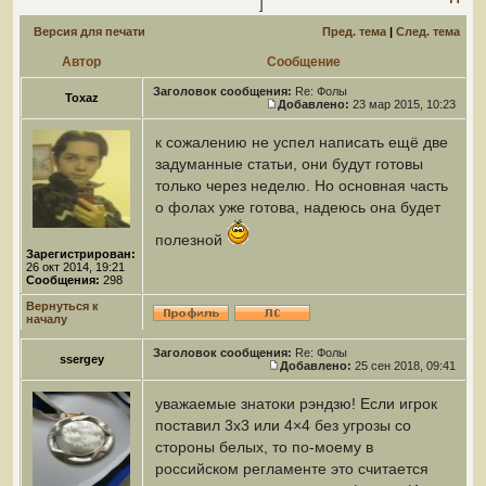
]
Версия для печати
Пред. тема
|
След. тема
Автор
Сообщение
Заголовок сообщения:
Re: Фолы
Toxaz
Добавлено:
23 мар 2015, 10:23
к сожалению не успел написать ещё две
задуманные статьи, они будут готовы
только через неделю. Но основная часть
о фолах уже готова, надеюсь она будет
полезной
Зарегистрирован:
26 окт 2014, 19:21
Сообщения:
298
Вернуться к
началу
Заголовок сообщения:
Re: Фолы
ssergey
Добавлено:
25 сен 2018, 09:41
уважаемые знатоки рэндзю! Если игрок
поставил 3х3 или 4×4 без угрозы со
стороны белых, то по-моему в
российском регламенте это считается