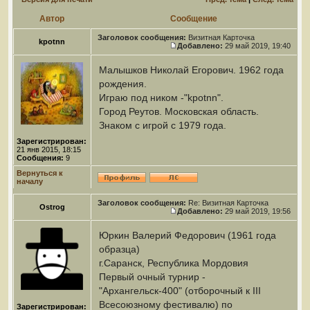
Автор
Сообщение
Заголовок сообщения:
Визитная Карточка
kpotnn
Добавлено:
29 май 2019, 19:40
Малышков Николай Егорович. 1962 года
рождения.
Играю под ником -"kpotnn".
Город Реутов. Московская область.
Знаком с игрой с 1979 года.
Зарегистрирован:
21 янв 2015, 18:15
Сообщения:
9
Вернуться к
началу
Заголовок сообщения:
Re: Визитная Карточка
Ostrog
Добавлено:
29 май 2019, 19:56
Юркин Валерий Федорович (1961 года
образца)
г.Саранск, Республика Мордовия
Первый очный турнир -
"Архангельск-400" (отборочный к III
Всесоюзному фестивалю) по
Зарегистрирован: