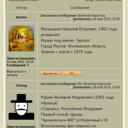
Автор
Сообщение
Заголовок сообщения:
Визитная Карточка
kpotnn
Добавлено:
29 май 2019, 19:40
Малышков Николай Егорович. 1962 года
рождения.
Играю под ником -"kpotnn".
Город Реутов. Московская область.
Знаком с игрой с 1979 года.
Зарегистрирован:
21 янв 2015, 18:15
Сообщения:
9
Вернуться к
началу
Заголовок сообщения:
Re: Визитная Карточка
Ostrog
Добавлено:
29 май 2019, 19:56
Юркин Валерий Федорович (1961 года
образца)
г.Саранск, Республика Мордовия
Первый очный турнир -
"Архангельск-400" (отборочный к III
Всесоюзному фестивалю) по
Зарегистрирован: