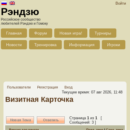
Войти
Рэндзю
Российское сообщество
любителей Рэндзю и Гомоку
Главная
Форум
Новая игра!
Турниры
Новости
Тренировка
Информация
Игроки
Пользователи
Регистрация
Вход
Текущее время: 07 авг 2026, 11:48
Визитная Карточка
Страница
1
из
1
[
Сообщений: 3 ]
Версия для печати
Пред. тема
|
След. тема