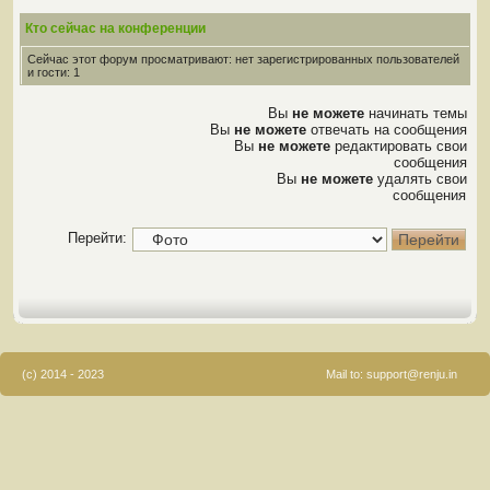
Кто сейчас на конференции
Сейчас этот форум просматривают: нет зарегистрированных пользователей
и гости: 1
Вы
не можете
начинать темы
Вы
не можете
отвечать на сообщения
Вы
не можете
редактировать свои
сообщения
Вы
не можете
удалять свои
сообщения
Перейти:
(c) 2014 - 2023
Mail to:
support@renju.in