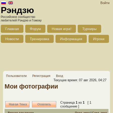
Войти
Рэндзю
Российское сообщество
любителей Рэндзю и Гомоку
Главная
Форум
Новая игра!
Турниры
Новости
Тренировка
Информация
Игроки
Пользователи
Регистрация
Вход
Текущее время: 07 авг 2026, 04:27
Мои фотографии
Страница
1
из
1
[ 1
сообщение ]
Версия для печати
Пред. тема
|
След. тема