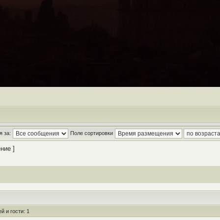
 за:
Поле сортировки
ние ]
 и гости: 1