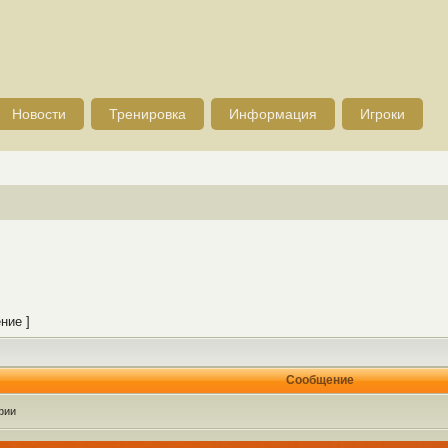
Новости
Тренировка
Информация
Игроки
ние ]
Сообщение
фии