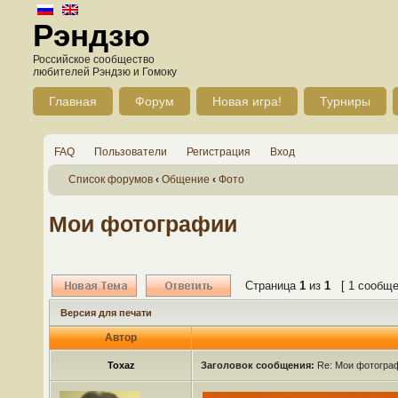
Рэндзю
Российское сообщество
любителей Рэндзю и Гомоку
Главная
Форум
Новая игра!
Турниры
FAQ
Пользователи
Регистрация
Вход
Список форумов
‹
Общение
‹
Фото
Мои фотографии
Страница
1
из
1
[ 1 сообще
Версия для печати
Автор
Toxaz
Заголовок сообщения:
Re: Мои фотогра