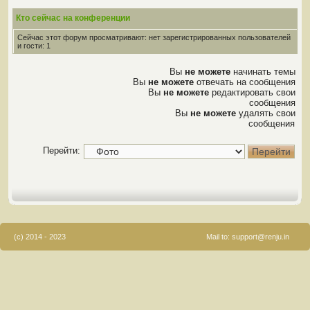
Кто сейчас на конференции
Сейчас этот форум просматривают: нет зарегистрированных пользователей
и гости: 1
Вы
не можете
начинать темы
Вы
не можете
отвечать на сообщения
Вы
не можете
редактировать свои
сообщения
Вы
не можете
удалять свои
сообщения
Перейти:
(c) 2014 - 2023
Mail to:
support@renju.in