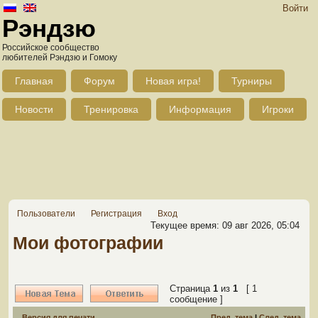
Войти
Рэндзю
Российское сообщество
любителей Рэндзю и Гомоку
Главная
Форум
Новая игра!
Турниры
Новости
Тренировка
Информация
Игроки
Пользователи
Регистрация
Вход
Текущее время: 09 авг 2026, 05:04
Мои фотографии
Страница
1
из
1
[ 1
сообщение ]
Версия для печати
Пред. тема
|
След. тема