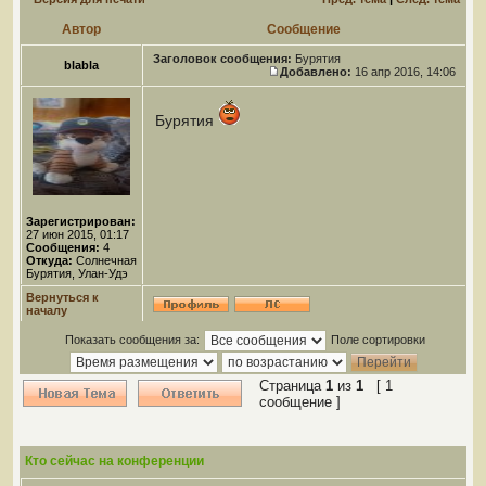
Автор
Сообщение
Заголовок сообщения:
Бурятия
blabla
Добавлено:
16 апр 2016, 14:06
Бурятия
Зарегистрирован:
27 июн 2015, 01:17
Сообщения:
4
Откуда:
Солнечная
Бурятия, Улан-Удэ
Вернуться к
началу
Показать сообщения за:
Поле сортировки
Страница
1
из
1
[ 1
сообщение ]
Кто сейчас на конференции