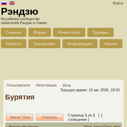
Войти
Рэндзю
Российское сообщество
любителей Рэндзю и Гомоку
Главная
Форум
Новая игра!
Турниры
Новости
Тренировка
Информация
Игроки
Пользователи
Регистрация
Вход
Текущее время: 10 авг 2026, 19:03
Бурятия
Страница
1
из
1
[ 1
сообщение ]
Версия для печати
Пред. тема
|
След. тема