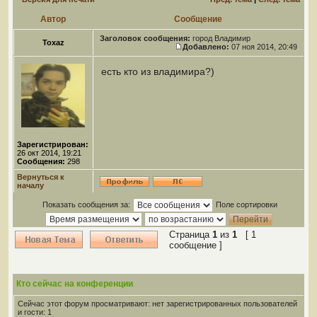
Автор
Сообщение
Заголовок сообщения:
город Владимир
Toxaz
Добавлено:
07 ноя 2014, 20:49
есть кто из владимира?)
Зарегистрирован:
26 окт 2014, 19:21
Сообщения:
298
Вернуться к
началу
Показать сообщения за:
Поле сортировки
Страница
1
из
1
[ 1
сообщение ]
Кто сейчас на конференции
Сейчас этот форум просматривают: нет зарегистрированных пользователей
и гости: 1