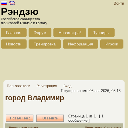
Войти
Рэндзю
Российское сообщество
любителей Рэндзю и Гомоку
Главная
Форум
Новая игра!
Турниры
Новости
Тренировка
Информация
Игроки
Пользователи
Регистрация
Вход
Текущее время: 06 авг 2026, 08:13
город Владимир
Страница
1
из
1
[ 1
сообщение ]
Версия для печати
Пред. тема
|
След. тема