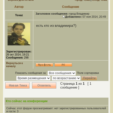
Автор
Сообщение
Заголовок сообщения:
город Владимир
Toxaz
Добавлено:
07 ноя 2014, 20:49
есть кто из владимира?)
Зарегистрирован:
26 окт 2014, 19:21
Сообщения:
298
Вернуться к
началу
Показать сообщения за:
Поле сортировки
Страница
1
из
1
[ 1
сообщение ]
Кто сейчас на конференции
Сейчас этот форум просматривают: нет зарегистрированных пользователей
и гости: 3