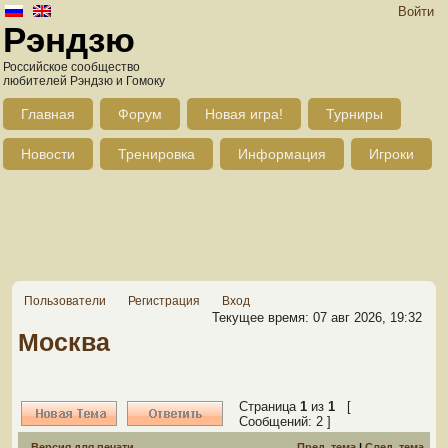
Войти
Рэндзю
Российское сообщество
любителей Рэндзю и Гомоку
Главная
Форум
Новая игра!
Турниры
Новости
Тренировка
Информация
Игроки
Пользователи
Регистрация
Вход
Текущее время: 07 авг 2026, 19:32
Москва
Страница
1
из
1
[
Сообщений: 2 ]
Версия для печати
Пред. тема
|
След. тема