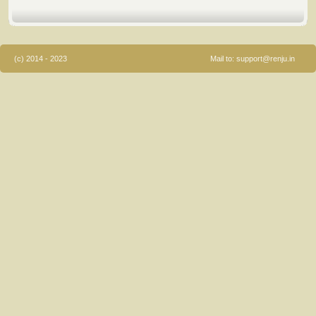
(c) 2014 - 2023
Mail to:
support@renju.in