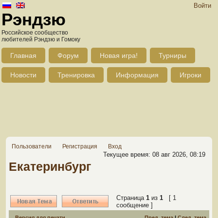
Войти
Рэндзю
Российское сообщество
любителей Рэндзю и Гомоку
Главная
Форум
Новая игра!
Турниры
Новости
Тренировка
Информация
Игроки
Пользователи
Регистрация
Вход
Текущее время: 08 авг 2026, 08:19
Екатеринбург
Страница
1
из
1
[ 1
сообщение ]
Версия для печати
Пред. тема
|
След. тема