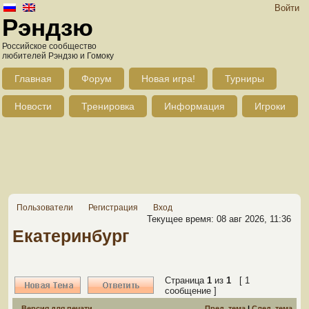
Войти
Рэндзю
Российское сообщество
любителей Рэндзю и Гомоку
Главная
Форум
Новая игра!
Турниры
Новости
Тренировка
Информация
Игроки
Пользователи
Регистрация
Вход
Текущее время: 08 авг 2026, 11:36
Екатеринбург
Страница
1
из
1
[ 1
сообщение ]
Версия для печати
Пред. тема
|
След. тема