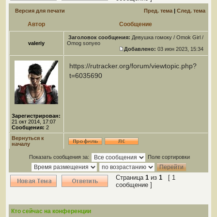
Версия для печати
Пред. тема
|
След. тема
Автор
Сообщение
Заголовок сообщения:
Девушка гомоку / Omok Girl /
valeriy
Omog sonyeo
Добавлено:
03 июн 2023, 15:34
https://rutracker.org/forum/viewtopic.php?
t=6035690
Зарегистрирован:
21 окт 2014, 17:07
Сообщения:
2
Вернуться к
началу
Показать сообщения за:
Поле сортировки
Страница
1
из
1
[ 1
сообщение ]
Кто сейчас на конференции