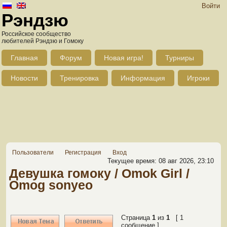
Войти
Рэндзю
Российское сообщество
любителей Рэндзю и Гомоку
Главная
Форум
Новая игра!
Турниры
Новости
Тренировка
Информация
Игроки
Пользователи
Регистрация
Вход
Текущее время: 08 авг 2026, 23:10
Девушка гомоку / Omok Girl /
Omog sonyeo
Страница
1
из
1
[ 1
сообщение ]