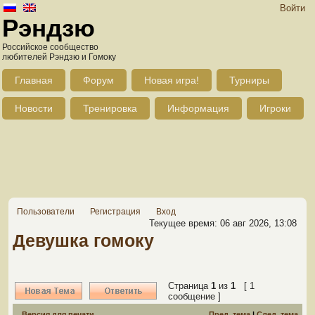
Войти
Рэндзю
Российское сообщество
любителей Рэндзю и Гомоку
Главная
Форум
Новая игра!
Турниры
Новости
Тренировка
Информация
Игроки
Пользователи
Регистрация
Вход
Текущее время: 06 авг 2026, 13:08
Девушка гомоку
Страница
1
из
1
[ 1
сообщение ]
Версия для печати
Пред. тема
|
След. тема