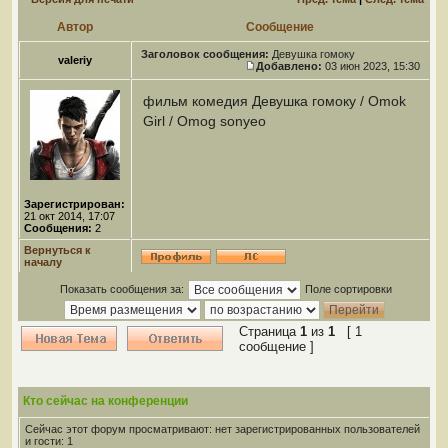
Автор
Сообщение
Заголовок сообщения:
Девушка гомоку
valeriy
Добавлено:
03 июн 2023, 15:30
фильм комедия Девушка гомоку / Omok
Girl / Omog sonyeo
Зарегистрирован:
21 окт 2014, 17:07
Сообщения:
2
Вернуться к
началу
Показать сообщения за:
Поле сортировки
Страница
1
из
1
[ 1
сообщение ]
Кто сейчас на конференции
Сейчас этот форум просматривают: нет зарегистрированных пользователей
и гости: 1