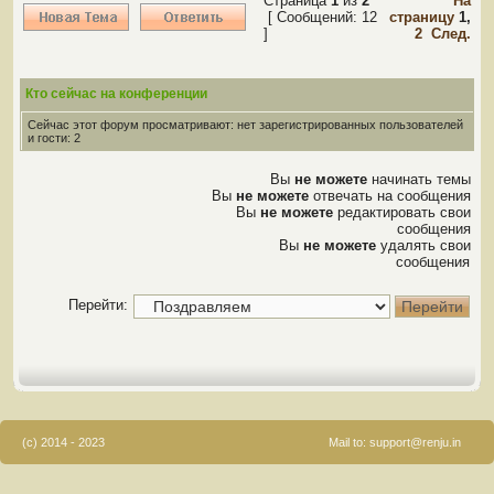
Страница
1
из
2
На
[ Сообщений: 12
страницу
1
,
]
2
След.
Кто сейчас на конференции
Сейчас этот форум просматривают: нет зарегистрированных пользователей
и гости: 2
Вы
не можете
начинать темы
Вы
не можете
отвечать на сообщения
Вы
не можете
редактировать свои
сообщения
Вы
не можете
удалять свои
сообщения
Перейти:
(c) 2014 - 2023
Mail to:
support@renju.in