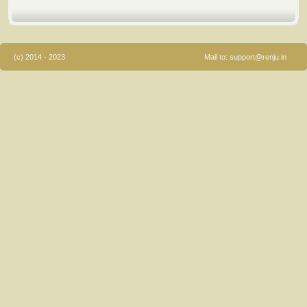
(c) 2014 - 2023
Mail to:
support@renju.in