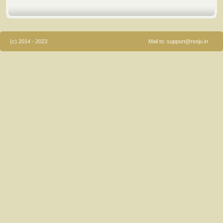
(c) 2014 - 2023
Mail to:
support@renju.in