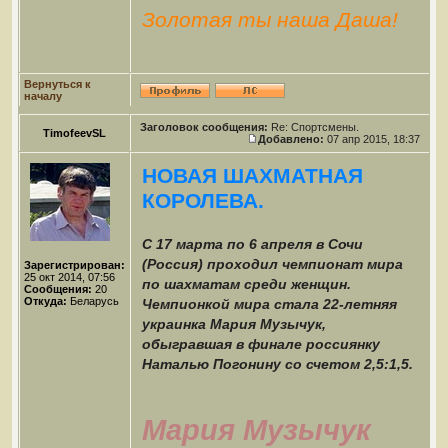
Золотая ты наша Даша!
Вернуться к
началу
Заголовок сообщения:
Re: Спортсмены.
TimofeevSL
Добавлено:
07 апр 2015, 18:37
НОВАЯ ШАХМАТНАЯ
КОРОЛЕВА.
С 17 марта по 6 апреля в Сочи
(Россия) проходил чемпионат мира
Зарегистрирован:
25 окт 2014, 07:56
по шахматам среди женщин.
Сообщения:
20
Откуда:
Беларусь
Чемпионкой мира стала 22-летняя
украинка Мария Музычук,
обыгравшая в финале россиянку
Наталью Погонину со счетом 2,5:1,5.
Мария Музычук