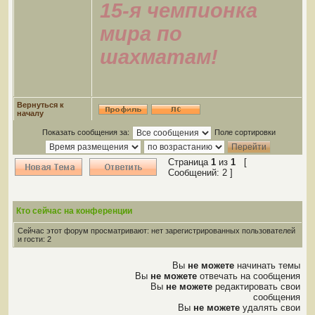
15-я чемпионка
мира по
шахматам!
Вернуться к
началу
Показать сообщения за:
Поле сортировки
Страница
1
из
1
[
Сообщений: 2 ]
Кто сейчас на конференции
Сейчас этот форум просматривают: нет зарегистрированных пользователей
и гости: 2
Вы
не можете
начинать темы
Вы
не можете
отвечать на сообщения
Вы
не можете
редактировать свои
сообщения
Вы
не можете
удалять свои