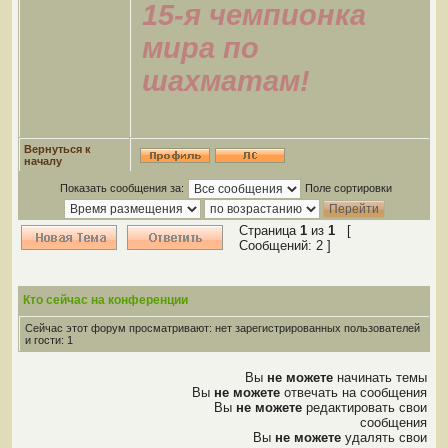
15-я чемпионка
мира по
шахматам!
Вернуться к
началу
Показать сообщения за:
Поле сортировки
Страница
1
из
1
[
Сообщений: 2 ]
Кто сейчас на конференции
Сейчас этот форум просматривают: нет зарегистрированных пользователей
и гости: 1
Вы
не можете
начинать темы
Вы
не можете
отвечать на сообщения
Вы
не можете
редактировать свои
сообщения
Вы
не можете
удалять свои