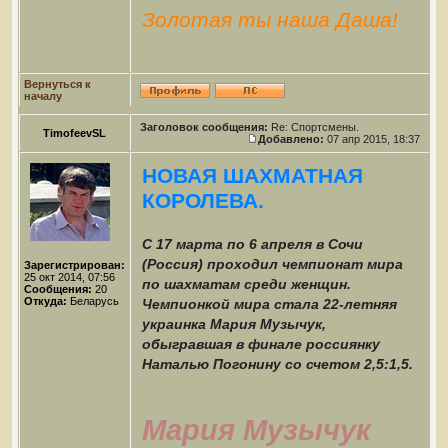
Золотая ты наша Даша!
Вернуться к
началу
Заголовок сообщения:
Re: Спортсмены.
TimofeevSL
Добавлено:
07 апр 2015, 18:37
НОВАЯ ШАХМАТНАЯ
КОРОЛЕВА.
С 17 марта по 6 апреля в Сочи
(Россия) проходил чемпионат мира
Зарегистрирован:
25 окт 2014, 07:56
по шахматам среди женщин.
Сообщения:
20
Откуда:
Беларусь
Чемпионкой мира стала 22-летняя
украинка Мария Музычук,
обыгравшая в финале россиянку
Наталью Погонину со счетом 2,5:1,5.
Мария Музычук