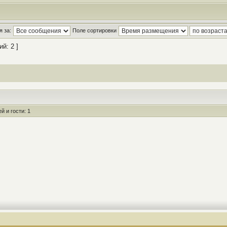
 за:
Поле сортировки
й: 2 ]
 и гости: 1