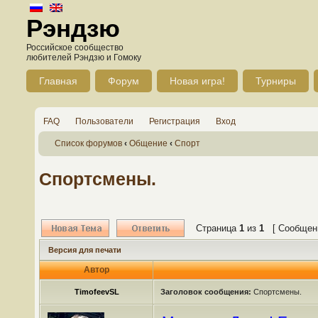
Рэндзю
Российское сообщество
любителей Рэндзю и Гомоку
Главная
Форум
Новая игра!
Турниры
FAQ
Пользователи
Регистрация
Вход
Список форумов
‹
Общение
‹
Спорт
Спортсмены.
Страница
1
из
1
[ Сообщени
Версия для печати
Автор
TimofeevSL
Заголовок сообщения:
Спортсмены.