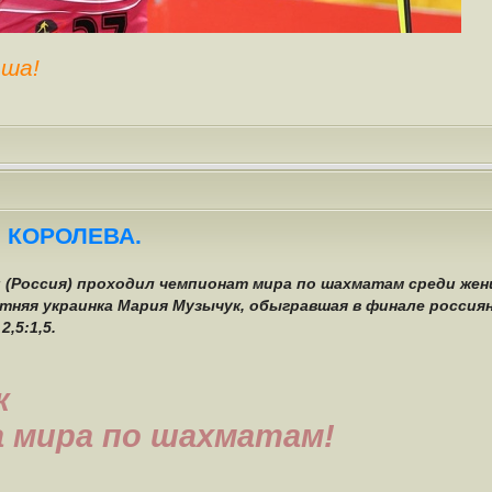
ша!
 КОРОЛЕВА.
чи (Россия) проходил чемпионат мира по шахматам среди жен
тняя украинка Мария Музычук, обыгравшая в финале россия
,5:1,5.
к
а мира по шахматам!