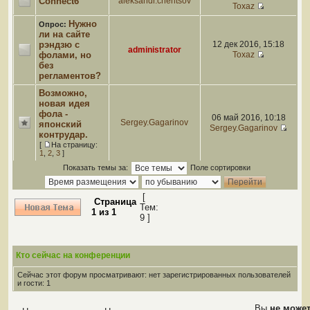
Connect6
aleksandr.chentsov
Toxaz
Нужно
Опрос:
ли на сайте
рэндзю с
12 дек 2016, 15:18
administrator
фолами, но
Toxaz
без
регламентов?
Возможно,
новая идея
фола -
06 май 2016, 10:18
Sergey.Gagarinov
японский
Sergey.Gagarinov
контрудар.
[
На страницу:
1
,
2
,
3
]
Показать темы за:
Поле сортировки
[
Страница
Тем:
1
из
1
9 ]
Кто сейчас на конференции
Сейчас этот форум просматривают: нет зарегистрированных пользователей
и гости: 1
Вы
не може