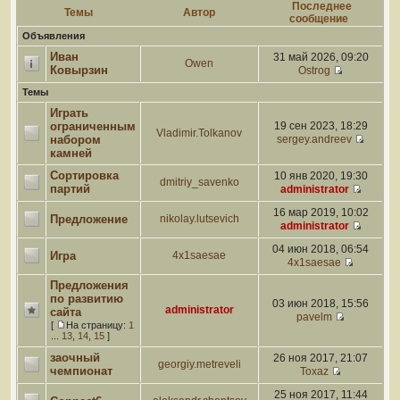
Последнее
Темы
Автор
сообщение
Объявления
Иван
31 май 2026, 09:20
Owen
Ковырзин
Ostrog
Темы
Играть
ограниченным
19 сен 2023, 18:29
Vladimir.Tolkanov
набором
sergey.andreev
камней
Сортировка
10 янв 2020, 19:30
dmitriy_savenko
партий
administrator
16 мар 2019, 10:02
Предложение
nikolay.lutsevich
administrator
04 июн 2018, 06:54
Игра
4x1saesae
4x1saesae
Предложения
по развитию
03 июн 2018, 15:56
administrator
сайта
pavelm
[
На страницу:
1
...
13
,
14
,
15
]
заочный
26 ноя 2017, 21:07
georgiy.metreveli
чемпионат
Toxaz
25 ноя 2017, 11:44