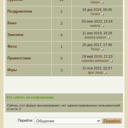
14
Owen
16 дек 2019, 06:45
Поздравляем
2
7even
03 июн 2023, 15:34
Кино
2
valeriy
11 апр 2019, 16:26
Земляки
6
andrey.solovv
26 дек 2017, 17:48
Фото
1
Toxaz
29 май 2019, 21:23
Приветствие
5
valentin.alekseev
11 ноя 2021, 02:07
Игры
3
Igor Jung
Кто сейчас на конференции
Сейчас этот форум просматривают: нет зарегистрированных пользователей
и гости: 2
Перейти: