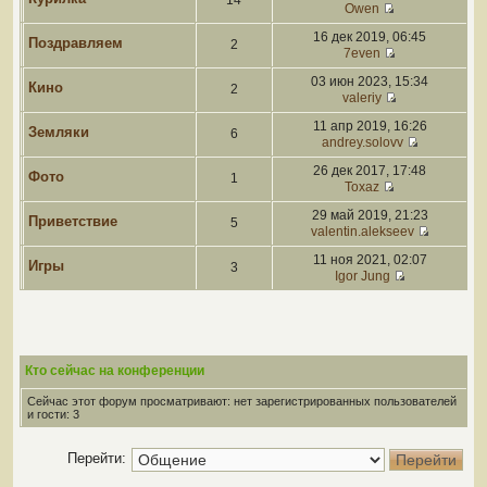
14
Owen
16 дек 2019, 06:45
Поздравляем
2
7even
03 июн 2023, 15:34
Кино
2
valeriy
11 апр 2019, 16:26
Земляки
6
andrey.solovv
26 дек 2017, 17:48
Фото
1
Toxaz
29 май 2019, 21:23
Приветствие
5
valentin.alekseev
11 ноя 2021, 02:07
Игры
3
Igor Jung
Кто сейчас на конференции
Сейчас этот форум просматривают: нет зарегистрированных пользователей
и гости: 3
Перейти: