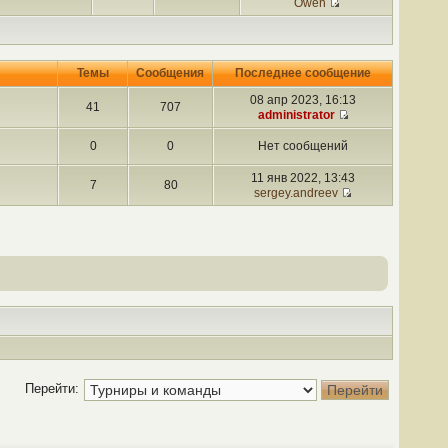
Owen
Темы
Сообщения
Последнее сообщение
08 апр 2023, 16:13
41
707
administrator
0
0
Нет сообщений
11 янв 2022, 13:43
7
80
sergey.andreev
Перейти: