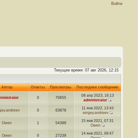
Войти
Текущее время: 07 авг 2026, 12:15
Автор
Ответы
Просмотры
Последнее сообщение
08 апр 2023, 16:13
ministrator
0
70655
administrator
11 янв 2022, 13:43
gey.andreev
0
63878
sergey.andreev
15 янв 2021, 07:31
Owen
1
54389
Owen
14 янв 2021, 09:47
Owen
0
27239