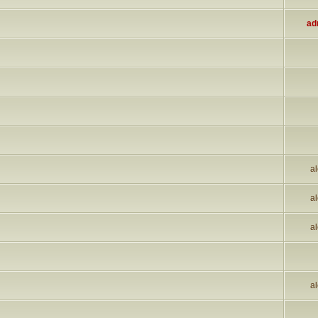
ad
al
al
al
al