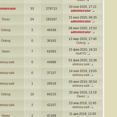
Owen
20 ноя 2020, 17:21
ministrator
33
279713
administrator
15 июл 2020, 06:35
Toxaz
24
183187
administrator
08 июл 2020, 15:52
Ostrog
2
46438
administrator
12 мар 2020, 17:40
Ostrog
0
36163
Ostrog
15 фев 2020, 18:33
Owen
7
62583
HuKTO
01 фев 2020, 10:36
eksey.saik
0
44999
aleksey.saik
14 ноя 2019, 13:03
eksey.saik
0
37137
aleksey.saik
20 июл 2019, 05:54
eksey.saik
1
28518
aleksey.saik
20 апр 2019, 13:19
Ostrog
10
84215
Owen
23 янв 2019, 12:45
eksey.saik
2
42107
aleksey.saik
11 дек 2018, 12:05
Owen
2
41209