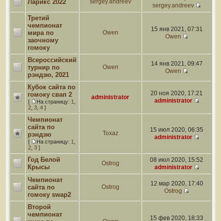
Ларикс 2022
sergey.andreev
sergey.andreev
Третий
чемпионат
15 янв 2021, 07:31
мира по
Owen
Owen
заочному
гомоку
Всероссийский
14 янв 2021, 09:47
турнир по
Owen
Owen
рэндзю, 2021
Кубок сайта по
20 ноя 2020, 17:21
гомоку свап 2
administrator
administrator
[
На страницу:
1
,
2
,
3
,
4
]
Чемпионат
сайта по
15 июл 2020, 06:35
Toxaz
рэндзю
administrator
[
На страницу:
1
,
2
,
3
]
Год Белой
08 июл 2020, 15:52
Ostrog
Крысы
administrator
Чемпионат
12 мар 2020, 17:40
сайта по
Ostrog
Ostrog
гомоку swap2
Второй
чемпионат
15 фев 2020, 18:33