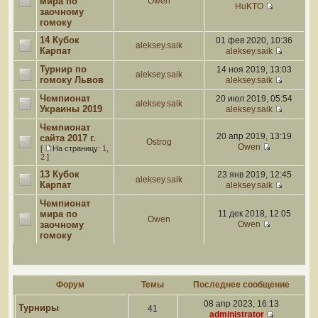
мира по
Owen
HuKTO
заочному
гомоку
14 Кубок
01 фев 2020, 10:36
aleksey.saik
Карпат
aleksey.saik
Турнир по
14 ноя 2019, 13:03
aleksey.saik
гомоку Львов
aleksey.saik
Чемпионат
20 июл 2019, 05:54
aleksey.saik
Украины 2019
aleksey.saik
Чемпионат
20 апр 2019, 13:19
сайта 2017 г.
Ostrog
Owen
[
На страницу:
1
,
2
]
13 Кубок
23 янв 2019, 12:45
aleksey.saik
Карпат
aleksey.saik
Чемпионат
мира по
11 дек 2018, 12:05
Owen
заочному
Owen
гомоку
Форум
Темы
Последнее сообщение
08 апр 2023, 16:13
Турниры
41
administrator