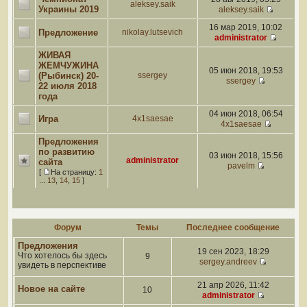
aleksey.saik
Украины 2019
aleksey.saik
16 мар 2019, 10:02
Предложение
nikolay.lutsevich
administrator
ЖИВАЯ
ЖЕМЧУЖИНА
05 июн 2018, 19:53
(Рыбинск) 20-
ssergey
ssergey
22 июля 2018
года
04 июн 2018, 06:54
Игра
4x1saesae
4x1saesae
Предложения
по развитию
03 июн 2018, 15:56
administrator
сайта
pavelm
[
На страницу:
1
...
13
,
14
,
15
]
Форум
Темы
Последнее сообщение
Предложения
19 сен 2023, 18:29
Что хотелось бы здесь
9
sergey.andreev
увидеть в перспективе
21 апр 2026, 11:42
Новое на сайте
10
administrator