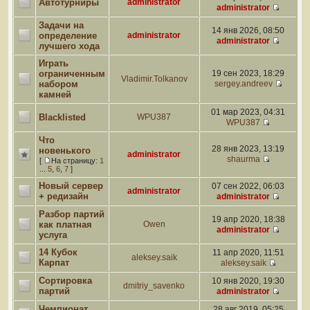
Автотурниры
administrator
administrator
Задачи на
14 янв 2026, 08:50
определение
administrator
administrator
лучшего хода
Играть
ограниченным
19 сен 2023, 18:29
Vladimir.Tolkanov
набором
sergey.andreev
камней
01 мар 2023, 04:31
Blacklisted
WPU387
WPU387
Что
28 янв 2023, 13:19
новенького
administrator
shaurma
[
На страницу:
1
...
5
,
6
,
7
]
Новый сервер
07 сен 2022, 06:03
administrator
+ редизайн
administrator
Разбор партий
19 апр 2020, 18:38
как платная
Owen
administrator
услуга
14 Кубок
11 апр 2020, 11:51
aleksey.saik
Карпат
aleksey.saik
Сортировка
10 янв 2020, 19:30
dmitriy_savenko
партий
administrator
Чемпионат
28 авг 2019, 05:25