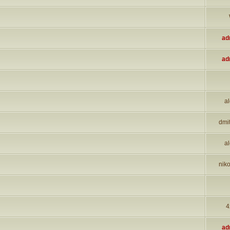
ad
ad
al
dmi
al
niko
4
ad