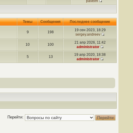
pavelm
Темы
Сообщения
Последнее сообщение
19 сен 2023, 18:29
9
198
sergey.andreev
21 апр 2026, 11:42
10
100
administrator
19 апр 2020, 18:38
5
13
administrator
Перейти: