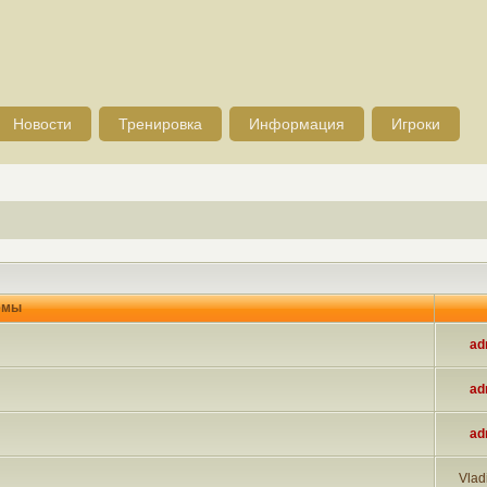
Новости
Тренировка
Информация
Игроки
емы
ad
ad
ad
Vlad