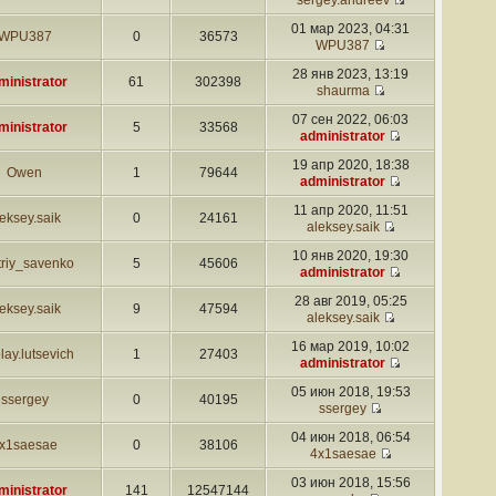
sergey.andreev
01 мар 2023, 04:31
WPU387
0
36573
WPU387
28 янв 2023, 13:19
ministrator
61
302398
shaurma
07 сен 2022, 06:03
ministrator
5
33568
administrator
19 апр 2020, 18:38
Owen
1
79644
administrator
11 апр 2020, 11:51
eksey.saik
0
24161
aleksey.saik
10 янв 2020, 19:30
triy_savenko
5
45606
administrator
28 авг 2019, 05:25
eksey.saik
9
47594
aleksey.saik
16 мар 2019, 10:02
lay.lutsevich
1
27403
administrator
05 июн 2018, 19:53
ssergey
0
40195
ssergey
04 июн 2018, 06:54
x1saesae
0
38106
4x1saesae
03 июн 2018, 15:56
ministrator
141
12547144