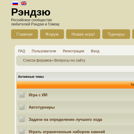
Рэндзю
Российское сообщество
любителей Рэндзю и Гомоку
Главная
Форум
Новая игра!
Турниры
FAQ
Пользователи
Регистрация
Вход
Список форумов
‹
Вопросы по сайту
Активные темы
Т
Игра с ИИ
Автотурниры
Задачи на определение лучшего хода
Играть ограниченным набором камней