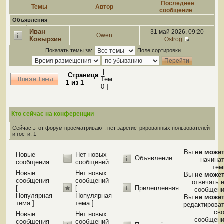
Последнее
Темы
Автор
сообщение
Объявления
Иван
31 май 2026, 09:20
Owen
Ковырзин
Ostrog
Показать темы за:
Поле сортировки
[
Страница
Тем:
1
из
1
0 ]
Кто сейчас на конференции
Сейчас этот форум просматривают: нет зарегистрированных пользователей
и гости: 1
Вы
не може
Новые
Нет новых
Объявление
начина
сообщения
сообщений
те
Новые
Нет новых
Вы
не може
сообщения
сообщений
отвечать 
[
[
Прилепленная
сообщен
Популярная
Популярная
Вы
не може
тема ]
тема ]
редактирова
св
Новые
Нет новых
сообщен
сообщения
сообщений